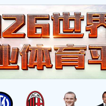
App下载
公司介绍
体育动态
PP与网页版入口｜畅享全球体育
足球、篮球、电竞等项目的赛事资讯与数据内容， 
，聚焦热门体育内容， 助您轻松获取赛事动态，掌
手机App
网页版