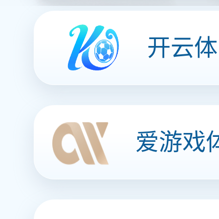
机会。若能在补赛中缩小分差，一旦海港
其中与泰山的“六分之战”尤为关键。对
哈维尔在更衣室反复强调“专注下一场”，
三、心理博弈：从“想赢”
当冠军奖杯近在咫尺时，心理层面的较量
出现注意力不集中的情况。相比之下，追赶
“守擂者”的心理差，恰恰是中超争冠悬念
展望：冠军归属或在一
综合来看，上海海港无疑是本赛季中超最
没有“理所当然”，山东泰山的韧性、成
赛全取六分，他们极有可能在下一轮客战山
超画上一个充满戏剧性的句号。