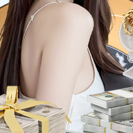
距离队史第二座中超冠军奖杯仅一步之遥。然而，足球的魅力在
前夺冠”的剧本出现意外。