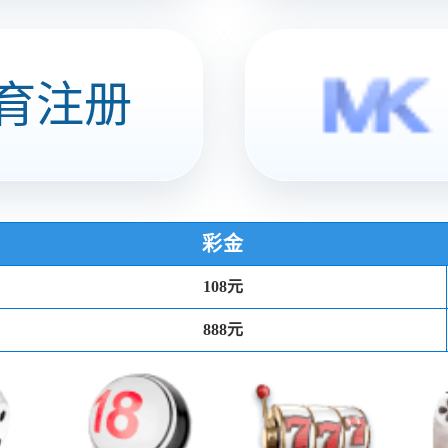
2026-07-22
杨瀚森弧顶策应场均助攻4.
衔接了国际米...
当19岁中锋成为“进攻发起点”：
2026-07-30