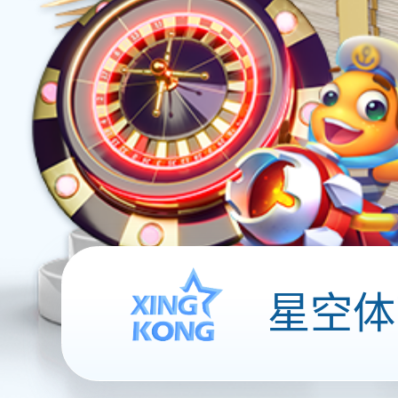
一、8分优势：海港的“
从赛季中段的磨合阵痛，到如今的一骑绝
盟，而武磊、巴尔加斯等本土攻击手的持
他们手握8分领先，这意味着只要在接下来
主动权，正是海港全队上下最渴望的底气
二、悬念未散：追赶者
尽管分数差距看似巨大，但争冠悬念并未