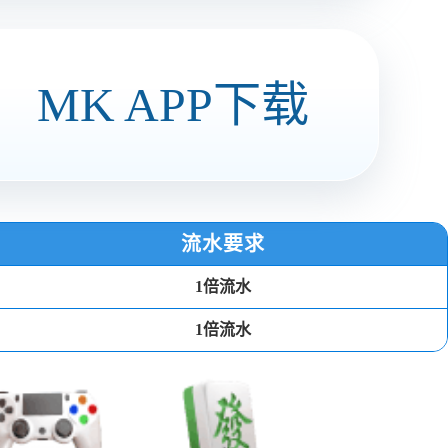
5次，青岛进攻3
杨瀚森现象引发思考 本赛季CBA联...