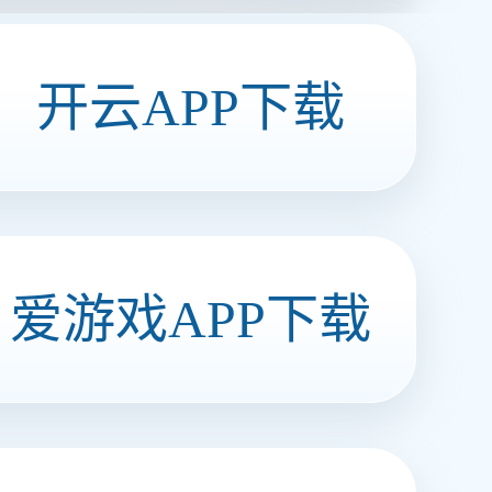
四轮将连遇成都蓉城、山东泰山等硬骨头，
比赛的轻敌都可能让优势化为乌有。主教练
训，而本赛季他们多次在领先后的尾声阶段
心态下发挥出超常实力。这种“追分者”与
如愿在主场捧起奖杯。
撑他们在最后四轮中守住优势。但足球场上
先后对阵大连人与成都蓉城，如果这两场比
提前夺冠”的悬念，都将为2024赛季的中