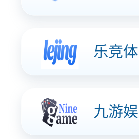
上海海港五外援体系将迎赛季首度合体，穆
中超联赛激战正酣，本周末即将迎来一场焦点对决——
2026-07-31
沈梓捷肩锁关节脱位保守治疗，深圳男篮内
深圳男篮近期遭遇重创，球队核心内线沈梓捷被确诊为