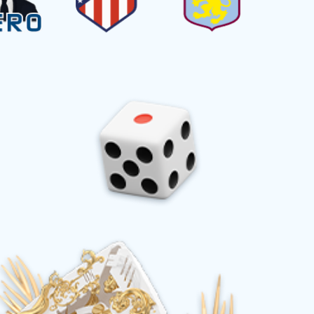
8公里/小时刷新了纪录，成为当之无愧的