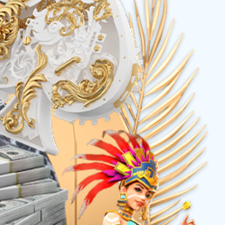
泛讨论。在刚刚过去的比赛中，阿德耶米凭