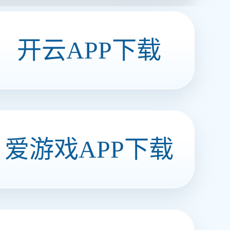
而“德甲冲刺速度之王”的头衔，无疑是对
，阿德耶米需要格外注意身体负荷管理。
复周期，将是多特蒙德医疗团队的重要课
力或提升传中精度，以确保“德甲冲刺速
要里程碑。但足球世界瞬息万变，纪录终将
度之王”只是起点，未来更需要用稳定的表
才刚刚加速。