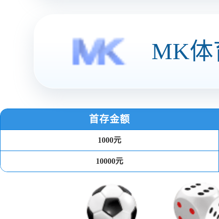
德甲冲刺速度之王：阿德耶米36.8km_h刷新
德甲赛场从来不缺飞驰的身影，而在本赛季的冲刺速度
2026-06-09
华体会·体育