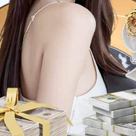
在德甲群星中脱颖而出，更引发了球迷对这位21岁小将潜力的广
尘莫及，也为自己在速度领域写下了浓墨重彩的一笔。