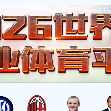
App下载
公司介绍
体育动态
PP与网页版入口｜畅享全球体育
足球、篮球、电竞等项目的赛事资讯与数据内容， 
，聚焦热门体育内容， 助您轻松获取赛事动态，掌
手机App
网页版