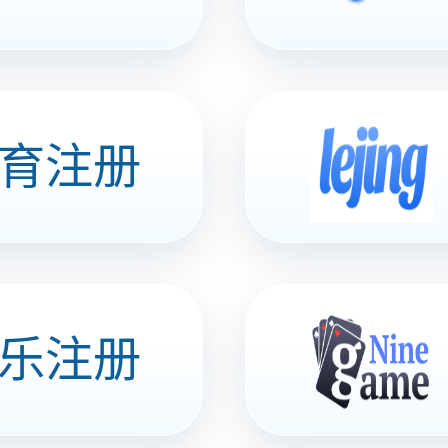
美国女排0-3加拿大！第三局
性问题推至台前...
北京时间6月2日凌晨，世界女
2026-06-05
恩比德季后赛禁区命中率跌
衔接了国际米...
近日，NBA季后赛数据一项新统
2026-07-28