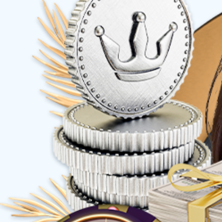
“德甲冲刺速度之王”。这一数据不仅让他
借一次极具爆发力的奔袭，让对手防线望